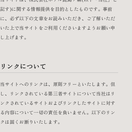
記す)に関する情報提供を目的としたものです。事前
過ごし方
に、必ず以下の文章をお読みいただき、ご了解いただ
いた上で当サイトをご利用くださいますようお願い申
鹿島ノ森について
し上げます。
よくあるご質問
お問い合わせ
リンクについて
アクセス
当サイトへのリンクは、原則フリーといたします。但
し、リンクされている第三者サイトについて当社はリ
お知らせ
ンクされているサイトおよびリンクしたサイトに対す
る内容について一切の責任を負いません。以下のリン
プライバシーポリシー
サイトポリシー
宿泊約款
クは固くお断りいたします。
カスタマーハラスメントに対する基本方針