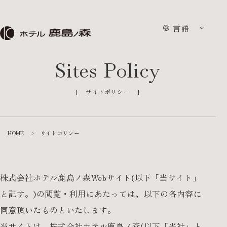
言語
各種ご予約
言語
HOME
サイトポリシー
客室
レストラン
HOME
サイトポリシー
ラウンジ・バー
株式会社ホテル鹿島ノ森Webサイト(以下「当サイト」
宴会・会議
と記す。)の閲覧・利用にあたっては、以下の各内容に
同意頂いたものといたします。
館内施設
当サイトは、株式会社ホテル鹿島ノ森(以下「当社」と