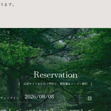
ります。
公式サイトからのご予約で、最安値＆シーズン割引
チェックイン
年
月
日