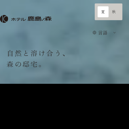
夏
秋
言語
各種ご予約
言語
HOME
自
然
と
溶
け
合
う
、
客室
森
の
邸
宅
。
レストラン
ラウンジ・バー
宴会・会議
館内施設