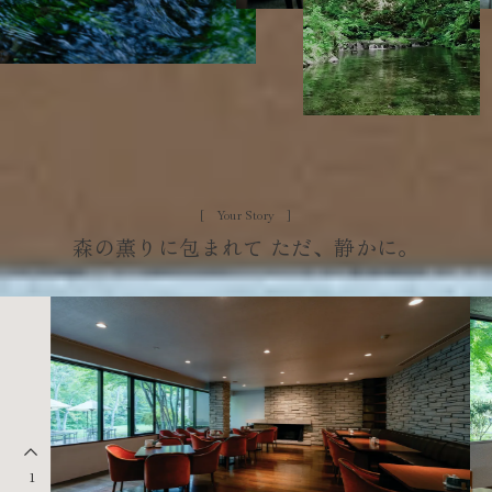
森
の
薫
り
に
包
ま
れ
て
た
だ
、
静
か
に
。
2