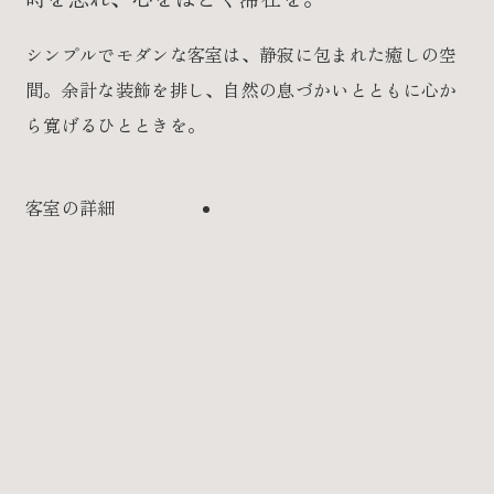
シンプルでモダンな客室は、静寂に包まれた
癒しの空
間。余計な装飾を排し、自然の息づ
かいとともに心か
ら寛げるひとときを。
各種ご予約
ア
電
ク
話
客室の詳細
セ
を
ス
か
を
け
見
る
る