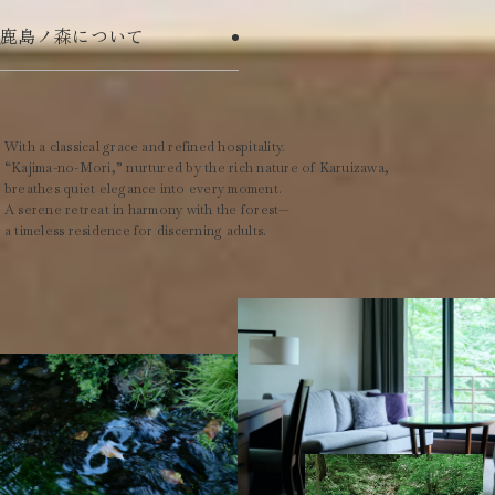
鹿島ノ森について
With a classical grace and refined hospitality.
“Kajima-no-Mori,” nurtured by the rich nature of Karuizawa,
breathes quiet elegance into every moment.
A serene retreat in harmony with the forest—
a timeless residence for discerning adults.