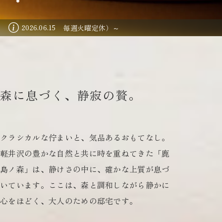
デジタルパンフレット
ーまで（毎週火曜定休）～
2026.06.15
Follow us
森
に
息
づ
く
、
静
寂
の
贅
。
クラシカルな佇まいと、気品あるおもてなし。
軽井沢の豊かな自然と共に時を重ねてきた「鹿
島ノ森」は、
静けさの中に、確かな上質が息づ
いています。
ここは、森と調和しながら静かに
心をほどく、
大人のための邸宅です。